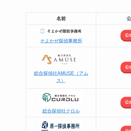
名前
公
そよかぜ探偵事務所
公
総合探偵社AMUSE（アム
ス）
公
総合探偵社クロル
公