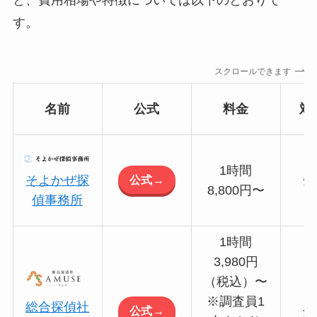
す。
スクロールできます
名前
公式
料金
対
1時間
公式→
そよかぜ探
全
8,800円〜
偵事務所
1時間
3,980円
（税込）〜
※調査員1
総合探偵社
公式→
全