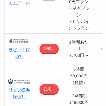
0円プラン
エムアール
・基本プラ
ン
・ピンポイ
ントプラン
1時間あた
公式→
り
全
ラビット探
7,700円〜
偵社
5時間
58,000円
（税抜）
公式→
全
リッツ横浜
24時間
探偵社
148,000円