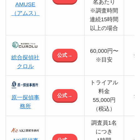
名あたり
AMUSE
※調査時間
（アムス）
連続15時間
以上の場合
60,000円〜
公式→
全
総合探偵社
※目安
クロル
トライアル
料金
公式→
全
原一探偵事
55,000円
務所
（税込）
調査員1名
につき
公式→