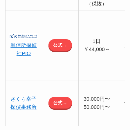
（税抜）
1日
公式→
興信所探偵
全
￥44,000～
社PIO
さくら幸子
30,000円〜
公式→
全
探偵事務所
50,000円〜