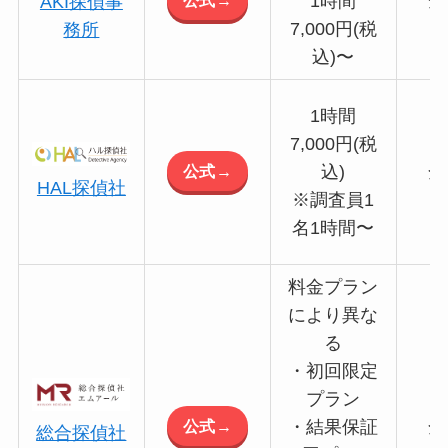
1時間
全
AKI探偵事
7,000円(税
務所
込)〜
1時間
7,000円(税
公式→
込)
全
HAL探偵社
※調査員1
名1時間〜
料金プラン
により異な
る
・初回限定
プラン
公式→
・結果保証
全
総合探偵社