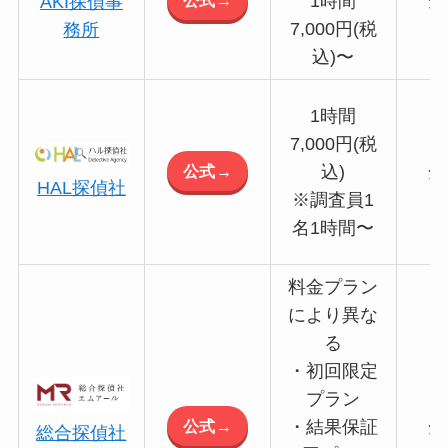
1時間
全
AKI探偵事
7,000円(税
務所
込)〜
1時間
7,000円(税
公式→
込)
全
HAL探偵社
※調査員1
名1時間〜
料金プラン
により異な
る
・初回限定
プラン
公式→
・結果保証
全
総合探偵社