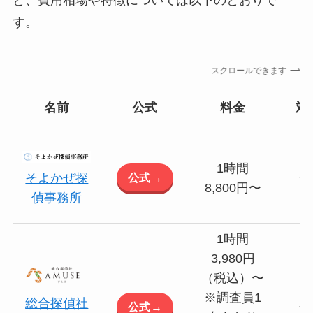
す。
スクロールできます
名前
公式
料金
対
1時間
公式→
そよかぜ探
全
8,800円〜
偵事務所
1時間
3,980円
（税込）〜
※調査員1
総合探偵社
公式→
全