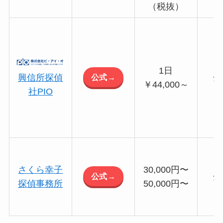
（税抜）
1日
公式→
興信所探偵
全
￥44,000～
社PIO
さくら幸子
30,000円〜
公式→
全
探偵事務所
50,000円〜