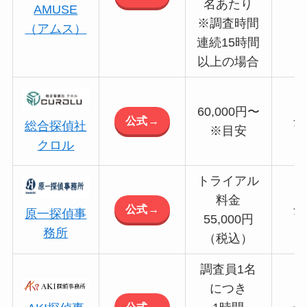
名あたり
AMUSE
※調査時間
（アムス）
連続15時間
以上の場合
60,000円〜
公式→
全
総合探偵社
※目安
クロル
トライアル
料金
公式→
全
原一探偵事
55,000円
務所
（税込）
調査員1名
につき
公式→