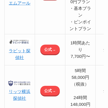
0円プラン
エムアール
・基本プラ
ン
・ピンポイ
ントプラン
1時間あた
公式→
り
全
ラビット探
7,700円〜
偵社
5時間
58,000円
（税抜）
公式→
全
リッツ横浜
24時間
探偵社
148,000円