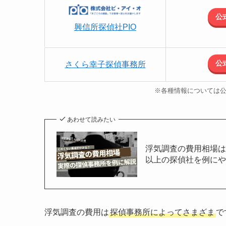
公
興信所探偵社PIO
公
さくら幸子探偵事務所
※各種情報については
あわせて読みたい
浮気調査の費用相場は
以上の探偵社を例に
浮気調査の費用は
探偵事務所によってさまざま
で