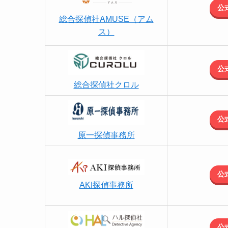
公
総合探偵社AMUSE（アム
ス）
公
総合探偵社クロル
公
原一探偵事務所
公
AKI探偵事務所
公